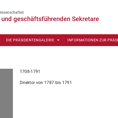
Wissenschaften
n und geschäftsführenden Sekretare
DIE PRÄSIDENTENGALERIE
INFORMATIONEN ZUR PRÄS
CHRONOLOGISCHE REIHENFOLGE NACH AMSTANTRITT
PORTRAITS UND KURZBIOG
ALPHABETISCHE REIHENFOLGE
DIE BERLINER AKADEMIE U
1708-1791
CHRONOLOGISCHE REIHENFOLGE NACH GEBURTSDATUM
Direktor von 1787 bis 1791